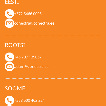
EESTI
+372 5466 0005
conectra@conectra.ee
ROOTSI
+46 707 139067
adam@conectra.se
SOOME
+358 500 462 224