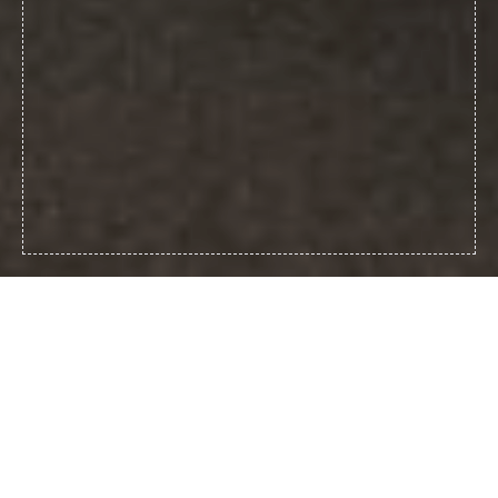
Conectran sivuyritys, joka sijaitsee Vahi-kadulla
Tartossa, tarjoaa pehmustus- ja verhoilupalveluja.
Käsittelemme niin suuria kuin pieniäkin projekteja.
Yhdistämällä taitomme verhotuttujen kalusteiden
valmistuksessa tietoon ja huipputason tekniikkaan,
tarjoamme jotain enemmän kuin pelkästään
ratkaisuja – innovatiiviset työprosessit luovat arvoja ja