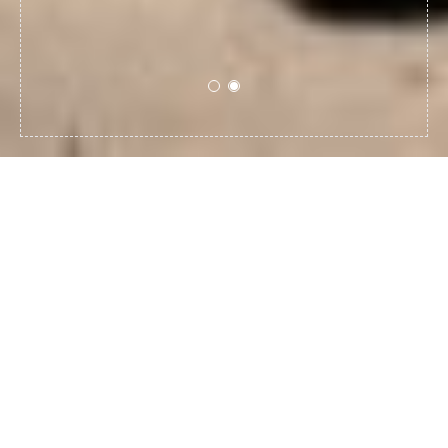
Conectra är ett estniskt baserat
företag som sysslar med
industriell sömnad
Som företag är vi dedikerade till att betjäna kunder
över hela världen. Vår kapacitet gör att vi kan ta itu
med de största produktionsorderna samtidigt som vi
har en kort leveranstid. Sedan starten 1991 har vi
levererat skräddarsydda design- och